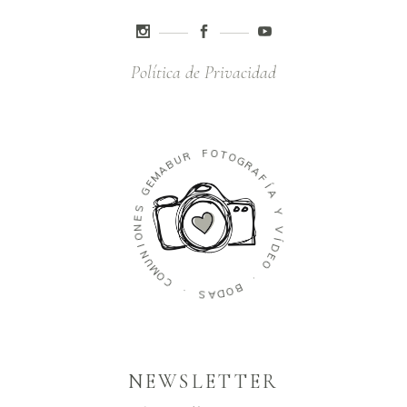
Política de Privacidad
M
A
B
E
U
G
R
S
F
E
O
N
T
O
O
I
G
N
R
U
A
M
F
O
C
Í
A
·
Y
S
V
A
D
Í
D
O
E
B
O
·
NEWSLETTER