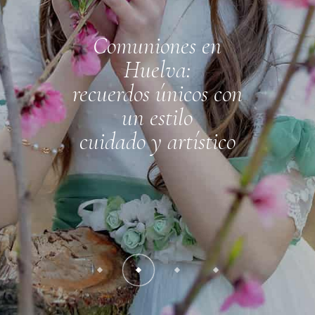
Comuniones en
Huelva:
recuerdos únicos con
un estilo
cuidado y artístico