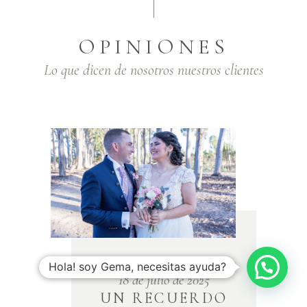
OPINIONES
Lo que dicen de nosotros nuestros clientes
Hola! soy Gema, necesitas ayuda?
io de 2025
31 de agosto de 2025
CUERDO
TRATO