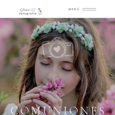
MENÚ
C
O
M
U
N
I
O
N
E
S