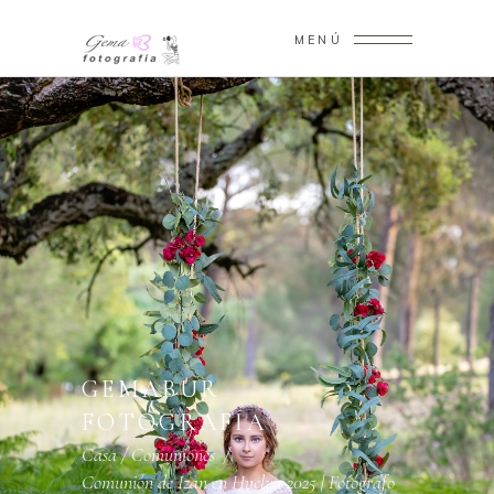
MENÚ
GEMABUR
FOTOGRAFÍA
Casa
/
Comuniones
/
Comunión de Izan en Huelva 2025 | Fotógrafo