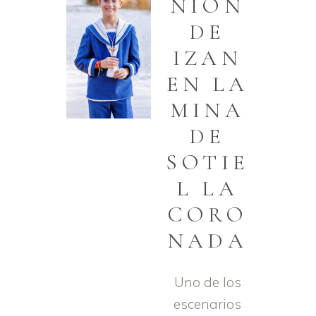
NIÓN
DE
IZAN
EN LA
MINA
DE
SOTIE
L LA
CORO
NADA
Uno de los
escenarios