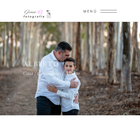
MENÚ
ALBERTO
Casa
/
Comuniones
/
Alberto