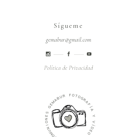
Sígueme
gemabur@gmail.com
Política de Privacidad
R
U
B
F
A
O
M
T
E
O
G
G
R
S
A
E
F
N
Í
O
A
I
N
Y
U
M
V
O
Í
C
D
E