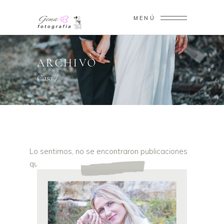
MENÚ
ARCHIVO
Casa
/
Lo sentimos, no se encontraron publicaciones
que coincidan con tus criterios.