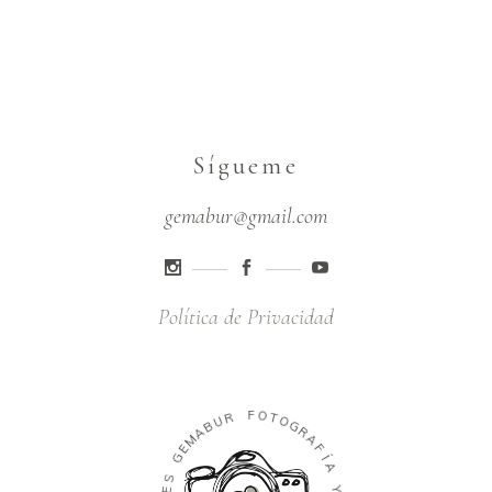
Sígueme
gemabur@gmail.com
Política de Privacidad
F
R
O
U
T
B
O
A
G
M
R
E
A
G
F
Í
S
A
E